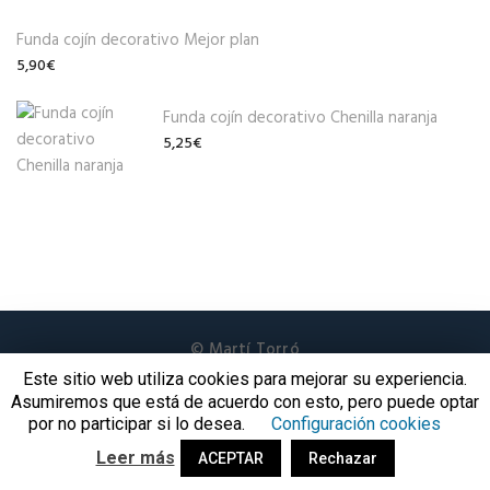
Funda cojín decorativo Mejor plan
5,90
€
Funda cojín decorativo Chenilla naranja
5,25
€
© Martí Torró
Aviso legal
|
Política de privacidad
|
Política de cookies
|
Este sitio web utiliza cookies para mejorar su experiencia.
Términos y Condiciones
Asumiremos que está de acuerdo con esto, pero puede optar
por no participar si lo desea.
Configuración cookies
¡Síguenos!
Leer más
ACEPTAR
Rechazar